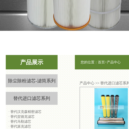
1
2
3
产品展示
您的位置：
首页
>
产品中心
除尘除粉滤芯-滤筒系列
产品中心 >> 替代进口滤芯系
替代进口滤芯系列
·
替代汉克森精密滤芯
·
替代贺德克滤芯
·
替代马勒滤芯
·
替代派克滤芯