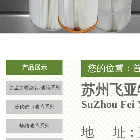
1
2
3
您的位置：
产品展示
苏州飞亚
除尘除粉滤芯-滤筒系列
SuZhou Fei 
替代进口滤芯系列
烧结滤芯系列
地 址：