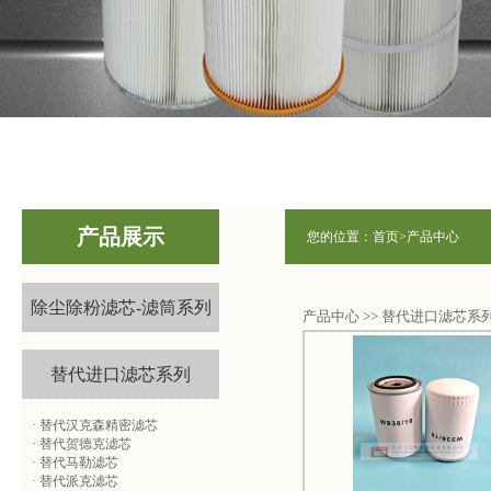
1
2
3
产品展示
您的位置：
首页
>
产品中心
除尘除粉滤芯-滤筒系列
产品中心 >> 替代进口滤芯系
替代进口滤芯系列
·
替代汉克森精密滤芯
·
替代贺德克滤芯
·
替代马勒滤芯
·
替代派克滤芯