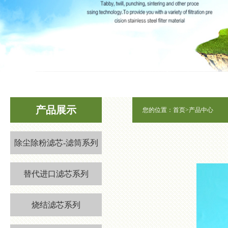
1
2
3
产品展示
您的位置：
首页
>
产品中心
除尘除粉滤芯-滤筒系列
替代进口滤芯系列
烧结滤芯系列